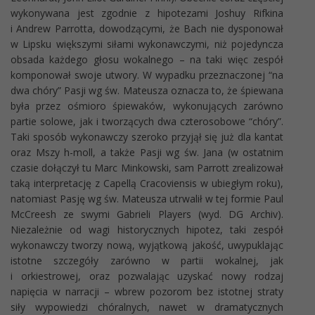
wykonywana jest zgodnie z hipotezami Joshuy Rifkina
i Andrew Parrotta, dowodzącymi, że Bach nie dysponował
w Lipsku większymi siłami wykonawczymi, niż pojedyncza
obsada każdego głosu wokalnego – na taki więc zespół
komponował swoje utwory. W wypadku przeznaczonej “na
dwa chóry” Pasji wg św. Mateusza oznacza to, że śpiewana
była przez ośmioro śpiewaków, wykonujących zarówno
partie solowe, jak i tworzących dwa czterosobowe “chóry”.
Taki sposób wykonawczy szeroko przyjął się już dla kantat
oraz Mszy h-moll, a także Pasji wg św. Jana (w ostatnim
czasie dołączył tu Marc Minkowski, sam Parrott zrealizował
taką interpretację z Capellą Cracoviensis w ubiegłym roku),
natomiast Pasję wg św. Mateusza utrwalił w tej formie Paul
McCreesh ze swymi Gabrieli Players (wyd. DG Archiv).
Niezależnie od wagi historycznych hipotez, taki zespół
wykonawczy tworzy nową, wyjątkową jakość, uwypuklając
istotne szczegóły zarówno w partii wokalnej, jak
i orkiestrowej, oraz pozwalając uzyskać nowy rodzaj
napięcia w narracji – wbrew pozorom bez istotnej straty
siły wypowiedzi chóralnych, nawet w dramatycznych