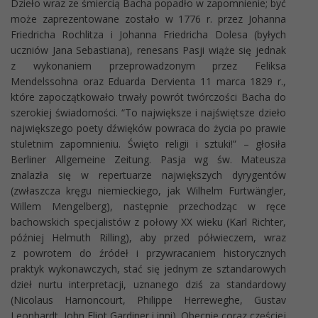
Dzieło wraz ze śmiercią Bacha popadło w zapomnienie; być
może zaprezentowane zostało w 1776 r. przez Johanna
Friedricha Rochlitza i Johanna Friedricha Dolesa (byłych
uczniów Jana Sebastiana), renesans Pasji wiąże się jednak
z wykonaniem przeprowadzonym przez Feliksa
Mendelssohna oraz Eduarda Dervienta 11 marca 1829 r.,
które zapoczątkowało trwały powrót twórczości Bacha do
szerokiej świadomości. “To największe i najświętsze dzieło
największego poety dźwięków powraca do życia po prawie
stuletnim zapomnieniu. Święto religii i sztuki!” – głosiła
Berliner Allgemeine Zeitung. Pasja wg św. Mateusza
znalazła się w repertuarze największych dyrygentów
(zwłaszcza kręgu niemieckiego, jak Wilhelm Furtwängler,
Willem Mengelberg), następnie przechodząc w ręce
bachowskich specjalistów z połowy XX wieku (Karl Richter,
później Helmuth Rilling), aby przed półwieczem, wraz
z powrotem do źródeł i przywracaniem historycznych
praktyk wykonawczych, stać się jednym ze sztandarowych
dzieł nurtu interpretacji, uznanego dziś za standardowy
(Nicolaus Harnoncourt, Philippe Herreweghe, Gustav
Leonhardt, John Eliot Gardiner i inni). Obecnie coraz częściej