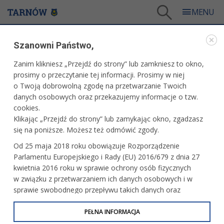
Tarnów
/
Dla mieszkańców
/
Aktualności
/
Kultura
/
Festiwal Paschalny w Tarnowie
Szanowni Państwo,
WARTO PRZECZYTAĆ
Zanim klikniesz „Przejdź do strony” lub zamkniesz to okno,
prosimy o przeczytanie tej informacji. Prosimy w niej
FESTIWAL PASCHALNY W TARNOWIE
o Twoją dobrowolną zgodę na przetwarzanie Twoich
danych osobowych oraz przekazujemy informacje o tzw.
11.04.2011, 09:10
B. B.
cookies.
Klikając „Przejdź do strony” lub zamykając okno, zgadzasz
W dniach 16 - 19 kwietnia tarnowianie będą mogli
się na poniższe. Możesz też odmówić zgody.
uczestniczyć w niezwykłym wydarzeniu muzycznym.
Od 25 maja 2018 roku obowiązuje Rozporządzenie
Parlamentu Europejskiego i Rady (EU) 2016/679 z dnia 27
Czterodniowy festiwal „Musica Poetica” wprowadza
kwietnia 2016 roku w sprawie ochrony osób fizycznych
słuchaczy w Wielki Tydzień. W przeddzień Niedzieli
w związku z przetwarzaniem ich danych osobowych i w
Palmowej wykonana zostanie Bachowska Pasja wg św.
sprawie swobodnego przepływu takich danych oraz
Mateusza, następnie zaś zabrzmi zaskakująca, raz
uchylenia dyrektywy 95/46/WE (określane jako RODO, GDPR
efektowna, raz medytacyjna muzyka angielska z XVI wieku
lub Ogólne Rozporządzenie o Ochronie Danych
PEŁNA INFORMACJA
na consort viol (popularny w owym czasie na wyspach
Osobowych). Celem RODO jest ujednolicenie zasad
skład, złożony z instrumentów wypartych później przez