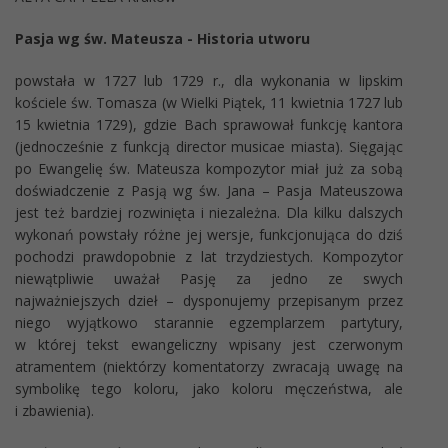
Pasja wg św. Mateusza - Historia utworu
powstała w 1727 lub 1729 r., dla wykonania w lipskim
kościele św. Tomasza (w Wielki Piątek, 11 kwietnia 1727 lub
15 kwietnia 1729), gdzie Bach sprawował funkcję kantora
(jednocześnie z funkcją director musicae miasta). Sięgając
po Ewangelię św. Mateusza kompozytor miał już za sobą
doświadczenie z Pasją wg św. Jana – Pasja Mateuszowa
jest też bardziej rozwinięta i niezależna. Dla kilku dalszych
wykonań powstały różne jej wersje, funkcjonująca do dziś
pochodzi prawdopobnie z lat trzydziestych. Kompozytor
niewątpliwie uważał Pasję za jedno ze swych
najważniejszych dzieł – dysponujemy przepisanym przez
niego wyjątkowo starannie egzemplarzem partytury,
w której tekst ewangeliczny wpisany jest czerwonym
atramentem (niektórzy komentatorzy zwracają uwagę na
symbolikę tego koloru, jako koloru męczeństwa, ale
i zbawienia).