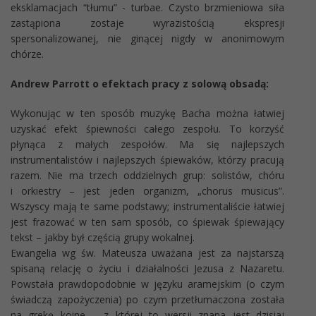
eksklamacjach “tłumu” - turbae. Czysto brzmieniowa siła
zastąpiona zostaje wyrazistością ekspresji
spersonalizowanej, nie ginącej nigdy w anonimowym
chórze.
Andrew Parrott o efektach pracy z solową obsadą:
Wykonując w ten sposób muzykę Bacha można łatwiej
uzyskać efekt śpiewności całego zespołu. To korzyść
płynąca z małych zespołów. Ma się najlepszych
instrumentalistów i najlepszych śpiewaków, którzy pracują
razem. Nie ma trzech oddzielnych grup: solistów, chóru
i orkiestry – jest jeden organizm, „chorus musicus”.
Wszyscy mają te same podstawy; instrumentaliście łatwiej
jest frazować w ten sam sposób, co śpiewak śpiewający
tekst – jakby był częścią grupy wokalnej.
Ewangelia wg św. Mateusza uważana jest za najstarszą
spisaną relację o życiu i działalności Jezusa z Nazaretu.
Powstała prawdopodobnie w języku aramejskim (o czym
świadczą zapożyczenia) po czym przetłumaczona została
na grekę koine – z której to wersji znana jest dzisiaj