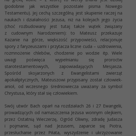
(podobnie jak wszystkie pozostałe pisma Nowego
Testamentu). Jej cechą szczególną jest skupienie raczej na
naukach i działalności Jezusa, niż na kolejach jego życia
(choć rozbudowany jest tutaj także wątek związany
z cudownym Narodzeniem): to Mateusz przekazuje
Kazanie na górze, większość przypowieści, relacjonuje
spory z faryzeuszami i przytacza liczne cuda – uzdrowienia,
rozmnożenie chlebów, chodzenie po wodzie itp. Wiele
uwagi poświęca wypełnianiu się proroctw
starotestamentowych, zapowiadających Mesjasza.
Spośród skojarzonych z Ewangelistami zwierząt
apokaliptycznych, Mateuszowi przypisany został człowiek-
anioł, od wczesnego średniowiecza uważany za symbol
Chrystusa, który stał się człowiekiem.
Swój utwór Bach oparł na rozdziałach 26 i 27 Ewangelii,
prowadzących od namaszczenia Jezusa wonnym olejkiem,
przez Ostatnią Wieczerzę, Ogród Oliwny, zdradę Judasza
i pojmanie, sąd nad Jezusem, zaparcie się Piotra,
przesłuchanie przez Piłata, wyszydzenie i ukrzyżowanie