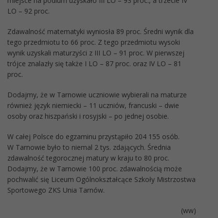
miejsce na podium uzyskało III LO – 93 proc., a trzecie IV
LO – 92 proc.
Zdawalność matematyki wyniosła 89 proc. Średni wynik dla
tego przedmiotu to 66 proc. Z tego przedmiotu wysoki
wynik uzyskali maturzyści z III LO – 91 proc. W pierwszej
trójce znalazły się także I LO – 87 proc. oraz IV LO – 81
proc.
Dodajmy, że w Tarnowie uczniowie wybierali na maturze
również język niemiecki – 11 uczniów, francuski – dwie
osoby oraz hiszpański i rosyjski – po jednej osobie.
W całej Polsce do egzaminu przystąpiło 204 155 osób.
W Tarnowie było to niemal 2 tys. zdających. Średnia
zdawalność tegorocznej matury w kraju to 80 proc.
Dodajmy, że w Tarnowie 100 proc. zdawalnością może
pochwalić się Liceum Ogólnokształcące Szkoły Mistrzostwa
Sportowego ZKS Unia Tarnów.
(ww)