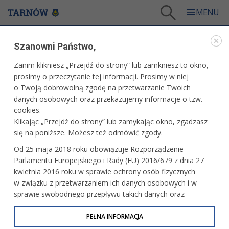
Tarnów
/
Dla mieszkańców
/
Aktualności
/
Edukacja
/
Znamy wyniki matury 2025
Szanowni Państwo,
WARTO PRZECZYTAĆ
Zanim klikniesz „Przejdź do strony” lub zamkniesz to okno,
prosimy o przeczytanie tej informacji. Prosimy w niej
ZNAMY WYNIKI MATURY 2025
o Twoją dobrowolną zgodę na przetwarzanie Twoich
danych osobowych oraz przekazujemy informacje o tzw.
08.07.2025, 11:07
Redakcja tarnow.pl
cookies.
Klikając „Przejdź do strony” lub zamykając okno, zgadzasz
W Tarnowie tym roku egzamin maturalny zdało 84 proc.
się na poniższe. Możesz też odmówić zgody.
osób, a w Polsce 80 proc. Największe trudności maturzyści
Od 25 maja 2018 roku obowiązuje Rozporządzenie
mieli z matematyką. Jak poradzili sobie z językiem
Parlamentu Europejskiego i Rady (EU) 2016/679 z dnia 27
angielskim i językiem polskim?
kwietnia 2016 roku w sprawie ochrony osób fizycznych
w związku z przetwarzaniem ich danych osobowych i w
sprawie swobodnego przepływu takich danych oraz
uchylenia dyrektywy 95/46/WE (określane jako RODO, GDPR
lub Ogólne Rozporządzenie o Ochronie Danych
PEŁNA INFORMACJA
Osobowych). Celem RODO jest ujednolicenie zasad