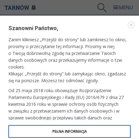
Tarnów
/
Dla mieszkańców
/
Aktualności
/
Edukacja
/
Tarnowski nauczyciel 2009
Szanowni Państwo,
WARTO PRZECZYTAĆ
Zanim klikniesz „Przejdź do strony” lub zamkniesz to okno,
prosimy o przeczytanie tej informacji. Prosimy w niej
TARNOWSKI NAUCZYCIEL 2009
o Twoją dobrowolną zgodę na przetwarzanie Twoich
danych osobowych oraz przekazujemy informacje o tzw.
13.10.2009, 21:41
Redakcja serwisu
cookies.
Klikając „Przejdź do strony” lub zamykając okno, zgadzasz
Z okazji popularnego Dnia Nauczyciela przedstawiamy
się na poniższe. Możesz też odmówić zgody.
statystyczne dane o przedstawicielach tego zawodu.
Od 25 maja 2018 roku obowiązuje Rozporządzenie
Parlamentu Europejskiego i Rady (EU) 2016/679 z dnia 27
Wertując wnikliwie informacje będące w posiadaniu
kwietnia 2016 roku w sprawie ochrony osób fizycznych
Wydziału Edukacji magistratu ustaliliśmy, że tarnowski
w związku z przetwarzaniem ich danych osobowych i w
pedagog to zwykle kobieta (aż 77% przedstawicielek tego
sprawie swobodnego przepływu takich danych oraz
zawodu stanowią panie, panów jest 23%),
uchylenia dyrektywy 95/46/WE (określane jako RODO, GDPR
z szesnastoletnim stażem pracy. Ponadto statystyczny
lub Ogólne Rozporządzenie o Ochronie Danych
PEŁNA INFORMACJA
nauczyciel ma tytuł dyplomowanego. 14 października,
Osobowych). Celem RODO jest ujednolicenie zasad
w środę, o godzinie 17.00 w Sali Lustrzanej, Gospodarz