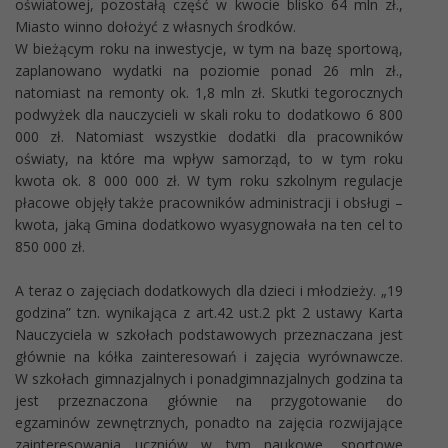
oświatowej, pozostałą część w kwocie blisko 64 mln zł.,
Miasto winno dołożyć z własnych środków.
W bieżącym roku na inwestycje, w tym na bazę sportową,
zaplanowano wydatki na poziomie ponad 26 mln zł.,
natomiast na remonty ok. 1,8 mln zł. Skutki tegorocznych
podwyżek dla nauczycieli w skali roku to dodatkowo 6 800
000 zł. Natomiast wszystkie dodatki dla pracowników
oświaty, na które ma wpływ samorząd, to w tym roku
kwota ok. 8 000 000 zł. W tym roku szkolnym regulacje
płacowe objęły także pracowników administracji i obsługi –
kwota, jaką Gmina dodatkowo wyasygnowała na ten cel to
850 000 zł.
A teraz o zajęciach dodatkowych dla dzieci i młodzieży. „19
godzina” tzn. wynikająca z art.42 ust.2 pkt 2 ustawy Karta
Nauczyciela w szkołach podstawowych przeznaczana jest
głównie na kółka zainteresowań i zajęcia wyrównawcze.
W szkołach gimnazjalnych i ponadgimnazjalnych godzina ta
jest przeznaczona głównie na przygotowanie do
egzaminów zewnętrznych, ponadto na zajęcia rozwijające
zainteresowania uczniów w tym naukowe, sportowe