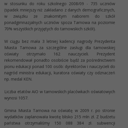
w stosunku do roku szkolnego 2008/09 - 735 uczniów
(spadek mniejszy niż zakładano z danych demograficznych,
w związku ze znakomitym naborem do szkół
ponadgimnazjalnych uczniów spoza Tarnowa na poziomie
70% wszystkich przyjętych do tarnowskich szkół).
W ciągu bez mała 3 letniej kadencji nagrody Prezydenta
Miasta Tarnowa za szczególne zasługi dla tarnowskiej
oświaty otrzymało 162 nauczycieli. Prezydent
rekomendował ponadto osobiście bądź za pośrednictwem
pionu edukacji ponad 100 osób: dyrektorów i nauczycieli do
nagród ministra edukacji, kuratora oświaty czy odznaczeń
np. medal KEN.
Liczba etatów AiO w tarnowskich placówkach oświatowych
wynosi 1057.
Gmina Miasta Tarnowa na oświatę w 2009 r. po stronie
wydatków zaplanowała kwotę blisko 215 mln zł. Z budżetu
państwa otrzymaliśmy 150 088 384 zł. subwencji