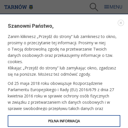
Tarnów
/
Dla mieszkańców
/
Aktualności
/
Edukacja
/
Szanowni Państwo,
Spotkanie konsultacyjno-informacyjne z przedstawicielami poradni psychologiczno-
pedagogicznych
Zanim klikniesz „Przejdź do strony” lub zamkniesz to okno,
WARTO PRZECZYTAĆ
prosimy o przeczytanie tej informacji. Prosimy w niej
o Twoją dobrowolną zgodę na przetwarzanie Twoich
danych osobowych oraz przekazujemy informacje o tzw.
SPOTKANIE KONSULTACYJNO-INFORMACYJNE Z
cookies.
PRZEDSTAWICIELAMI PORADNI
Klikając „Przejdź do strony” lub zamykając okno, zgadzasz
PSYCHOLOGICZNO-PEDAGOGICZNYCH
się na poniższe. Możesz też odmówić zgody.
11.04.2011, 11:37
Redakcja tarnow.pl
Od 25 maja 2018 roku obowiązuje Rozporządzenie
Parlamentu Europejskiego i Rady (EU) 2016/679 z dnia 27
Ministerstwo Edukacji Narodowej zaprasza na spotkanie
kwietnia 2016 roku w sprawie ochrony osób fizycznych
spotkanie konsultacyjno-informacyjne z przedstawicielami
w związku z przetwarzaniem ich danych osobowych i w
poradni psychologiczno-pedagogicznych w ramach projektu
sprawie swobodnego przepływu takich danych oraz
„Podniesienie efektywności kształcenia uczniów ze
uchylenia dyrektywy 95/46/WE (określane jako RODO, GDPR
specjalnymi potrzebami edukacyjnymi”
lub Ogólne Rozporządzenie o Ochronie Danych
PEŁNA INFORMACJA
Osobowych). Celem RODO jest ujednolicenie zasad