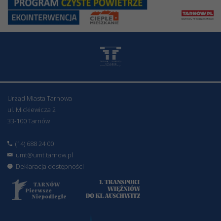
Urząd Miasta Tarnowa
ul. Mickiewicza 2
33-100 Tarnów
(14) 688 24 00
umt@umt.tarnow.pl
Deklaracja dostępności