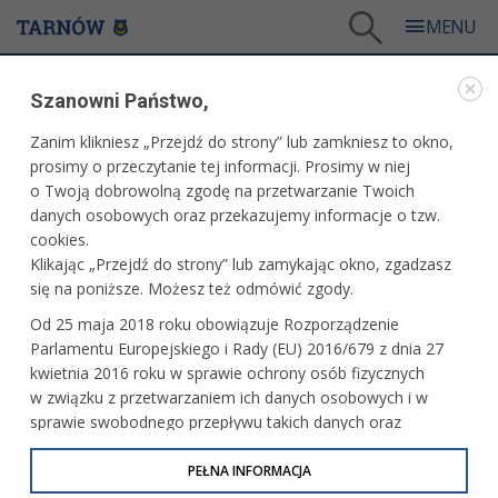
Tarnów
/
Dla mieszkańców
/
Aktualności
/
Edukacja
/
Szanowni Państwo,
Sala terapeutyczna dla dzieci dzięki pieniądzom z Rautu Prezydenta
Zanim klikniesz „Przejdź do strony” lub zamkniesz to okno,
WARTO PRZECZYTAĆ
prosimy o przeczytanie tej informacji. Prosimy w niej
o Twoją dobrowolną zgodę na przetwarzanie Twoich
SALA TERAPEUTYCZNA DLA DZIECI DZIĘKI
danych osobowych oraz przekazujemy informacje o tzw.
PIENIĄDZOM Z RAUTU PREZYDENTA
cookies.
Klikając „Przejdź do strony” lub zamykając okno, zgadzasz
18.08.2009, 20:41
Redakcja serwisu
się na poniższe. Możesz też odmówić zgody.
Tarnowskie maluchy z wadą słuchu mają swój lokal do
Od 25 maja 2018 roku obowiązuje Rozporządzenie
rehabilitacji. Salę, w której odbywać się będzie terapia
Parlamentu Europejskiego i Rady (EU) 2016/679 z dnia 27
zaburzeń integracji sensorycznej, otwarto właśnie
kwietnia 2016 roku w sprawie ochrony osób fizycznych
w siedzibie Polskiego Związku Głuchych przy ul.
w związku z przetwarzaniem ich danych osobowych i w
Brodzińskiego.
sprawie swobodnego przepływu takich danych oraz
uchylenia dyrektywy 95/46/WE (określane jako RODO, GDPR
Prezydent Ryszard Ścigała, przecinając wstęgę, życzył
lub Ogólne Rozporządzenie o Ochronie Danych
PEŁNA INFORMACJA
małym podopiecznym dużo zdrowia.
Osobowych). Celem RODO jest ujednolicenie zasad