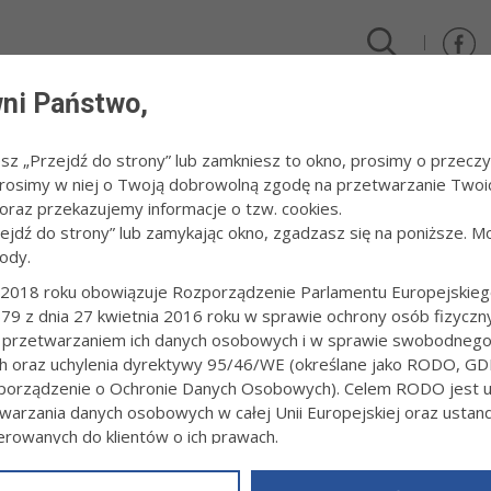
ni Państwo,
DLA FIRM I INWESTORÓW
TURYSTYKA I SPORT
KULTUR
esz „Przejdź do strony” lub zamkniesz to okno, prosimy o przeczy
 Prosimy w niej o Twoją dobrowolną zgodę na przetwarzanie Twoi
kcesy koszykarek SP nr 1
raz przekazujemy informacje o tzw. cookies.
zejdź do strony” lub zamykając okno, zgadzasz się na poniższe. M
ody.
OPOLSKIE SUKCESY KOSZYKAREK SP N
2018 roku obowiązuje Rozporządzenie Parlamentu Europejskieg
79 z dnia 27 kwietnia 2016 roku w sprawie ochrony osób fizyczn
2:50
Redakcja tarnow.pl
 przetwarzaniem ich danych osobowych i w sprawie swobodneg
brej strony pokazały się na ogólnopolskiej arenie młode koszykarki 
ch oraz uchylenia dyrektywy 95/46/WE (określane jako RODO, GD
uczestniczące w finałowych turniejach Igrzysk Dzieci.
orządzenie o Ochronie Danych Osobowych). Celem RODO jest uj
warzania danych osobowych w całej Unii Europejskiej oraz usta
ierowanych do klientów o ich prawach.
z powyższym, w zakładce
RODO
na stronie
https://www.tarnow.p