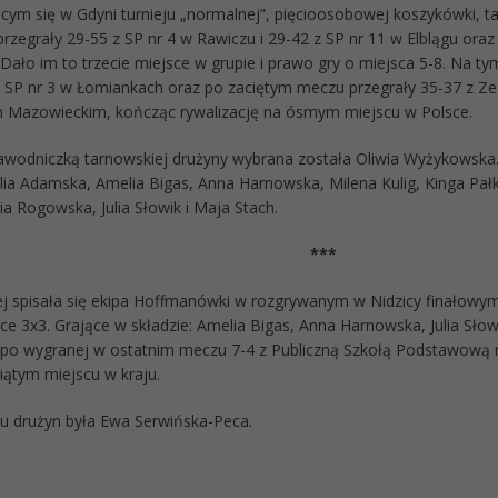
ym się w Gdyni turnieju „normalnej”, pięcioosobowej koszykówki, 
rzegrały 29-55 z SP nr 4 w Rawiczu i 29-42 z SP nr 11 w Elblągu oraz
ało im to trzecie miejsce w grupie i prawo gry o miejsca 5-8. Na tym
3 SP nr 3 w Łomiankach oraz po zaciętym meczu przegrały 35-37 z Ze
Mazowieckim, kończąc rywalizację na ósmym miejscu w Polsce.
awodniczką tarnowskiej drużyny wybrana została Oliwia Wyżykowska.
Julia Adamska, Amelia Bigas, Anna Harnowska, Milena Kulig, Kinga Pał
a Rogowska, Julia Słowik i Maja Stach.
***
ej spisała się ekipa Hoffmanówki w rozgrywanym w Nidzicy finałowym 
e 3x3. Grające w składzie: Amelia Bigas, Anna Harnowska, Julia Słow
 po wygranej w ostatnim meczu 7-4 z Publiczną Szkołą Podstawową n
iątym miejscu w kraju.
u drużyn była Ewa Serwińska-Peca.