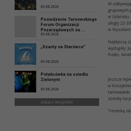
W odbywając
05.08.2026
grupowych p
w Gdańsku. D
Posiedzenie Tarnowskiego
uległy 22-3
Forum Organizacji
w Wysokiem 
Pozarządowych za ...
05.08.2026
Najlepszą z
„Szanty na Starówce”
wystąpiły: 
Pudło, Ameli
05.08.2026
Potańcówka na osiedlu
Jeszcze lepi
Zielonym
w koszykówc
05.08.2026
tarnowianki
zostały na p
zobacz wszystkie
Trenerką ob