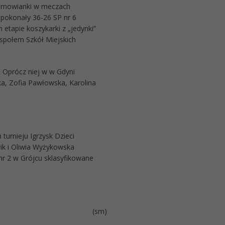
tarnowianki w meczach
 pokonały 36-26 SP nr 6
 etapie koszykarki z „jedynki”
społem Szkół Miejskich
 Oprócz niej w w Gdyni
ka, Zofia Pawłowska, Karolina
turnieju Igrzysk Dzieci
ik i Oliwia Wyżykowska
r 2 w Grójcu sklasyfikowane
(sm)