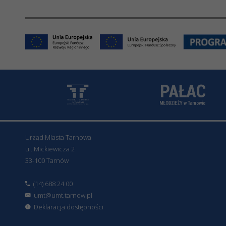
Urząd Miasta Tarnowa
ul. Mickiewicza 2
33-100 Tarnów
(14) 688 24 00
umt@umt.tarnow.pl
Deklaracja dostępności