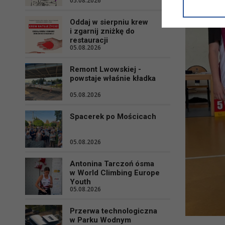
05.08.2026
informacji/
przetwarza
Oddaj w sierpniu krew
w ul. Micki
i zgarnij zniżkę do
Niniejsza i
restauracji
05.08.2026
Remont Lwowskiej -
powstaje właśnie kładka
05.08.2026
Spacerek po Mościcach
05.08.2026
Antonina Tarczoń ósma
w World Climbing Europe
Youth
05.08.2026
Przerwa technologiczna
w Parku Wodnym