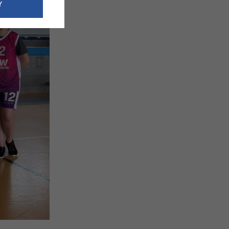
e dotyczące
Y
siedzibą
nie odbywać.