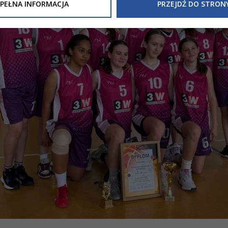
Inne/Polityka-Prywatnosci-RODO
, znajdziecie Państwo informacj
PEŁNA INFORMACJA
PRZEJDŹ DO STRON
nia Państwa danych osobowych przez
Urząd Miasta Tarnowa
z 
ewicza 2 33-100 Tarnów oraz zasady, na jakich będzie się to obec
nformacja nie wymaga od Państwa żadnych dodatkowych działań.