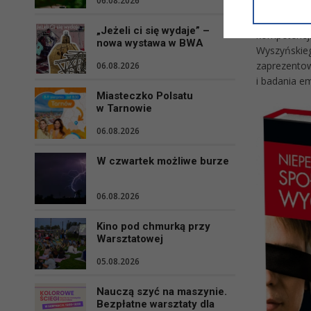
06.08.2026
informacji/
trudem prze
przetwarza
z uczniem 
„Jeżeli ci się wydaje” –
w ul. Micki
kompetencj
nowa wystawa w BWA
Niniejsza i
Wyszyńskie
zaprezentow
06.08.2026
i badania em
Miasteczko Polsatu
w Tarnowie
06.08.2026
W czwartek możliwe burze
06.08.2026
Kino pod chmurką przy
Warsztatowej
05.08.2026
Nauczą szyć na maszynie.
Bezpłatne warsztaty dla