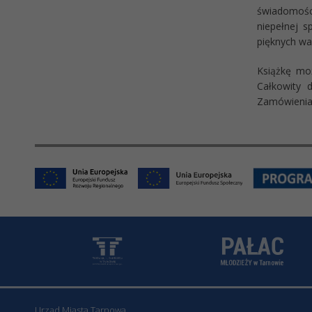
świadomości
niepełnej 
pięknych wa
Książkę moż
Całkowity 
Zamówienia
Urząd Miasta Tarnowa