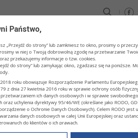
ni Państwo,
DLA FIRM I INWESTORÓW
TURYSTYKA I SPORT
KULTUR
esz „Przejdź do strony” lub zamkniesz to okno, prosimy o przeczy
 Prosimy w niej o Twoją dobrowolną zgodę na przetwarzanie Twoi
ycja Warsztatu Terapii Zajęciowej
raz przekazujemy informacje o tzw. cookies.
zejdź do strony” lub zamykając okno, zgadzasz się na poniższe. M
ody.
KOWA PROPOZYCJA WARSZTATU TERAP
2018 roku obowiązuje Rozporządzenie Parlamentu Europejskieg
79 z dnia 27 kwietnia 2016 roku w sprawie ochrony osób fizyczn
4:35
B. B.
 przetwarzaniem ich danych osobowych i w sprawie swobodneg
wi i jego misji w pracy z osobami z niepełną sprawnością poświęcona
ch oraz uchylenia dyrektywy 95/46/WE (określane jako RODO, GD
rawność-społeczeństwo-wychowanie". Pozycja ukazała się nakładem
orządzenie o Ochronie Danych Osobowych). Celem RODO jest uj
wła II w Tarnowie i Wyższej Szkoły Społeczno-Ekonomicznej w Gdańs
warzania danych osobowych w całej Unii Europejskiej oraz usta
ierowanych do klientów o ich prawach.
2 rozdziałów są znawcy problematyki z ośrodków naukowych z c
z powyższym, w zakładce
RODO
na stronie
https://www.tarnow.p
 w procesie wychowania osób z niepełną sprawnością. - Jeśli pra