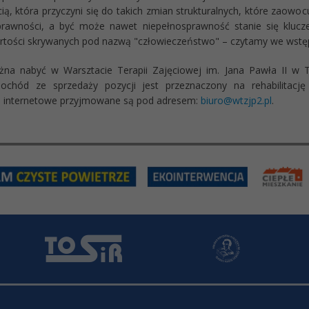
ą, która przyczyni się do takich zmian strukturalnych, które zaowo
sprawności, a być może nawet niepełnosprawność stanie się klu
rtości skrywanych pod nazwą "człowieczeństwo" – czytamy we wstępi
na nabyć w Warsztacie Terapii Zajęciowej im. Jana Pawła II w T
dochód ze sprzedaży pozycji jest przeznaczony na rehabilitacj
 internetowe przyjmowane są pod adresem:
biuro@wtzjp2.pl
.