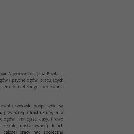
pii Zajęciowej im. Jana Pawła II,
ogów i psychologów, pracujących
 apelem do rzetelnego formowania
prawni uczniowie pośpiesznie są
 przyjaznej infrastruktury, a w
ologów i mniejsze klasy. Prawo
im szkole, dostosowanej do ich
ć dalszej pracy nad społeczną