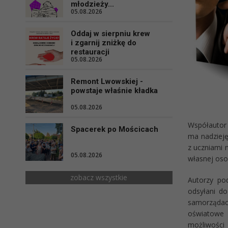
młodzieży...
05.08.2026
Oddaj w sierpniu krew
i zgarnij zniżkę do
restauracji
05.08.2026
Remont Lwowskiej -
powstaje właśnie kładka
05.08.2026
Współautor 
Spacerek po Mościcach
ma nadzieję
z uczniami 
05.08.2026
własnej oso
zobacz wszystkie
Autorzy pod
odsyłani do
samorządach
oświatowe 
możliwości