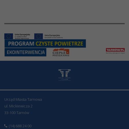
Urząd Miasta Tarnowa
ul. Mickiewicza 2
33-100 Tarnów
(14) 688 24 00