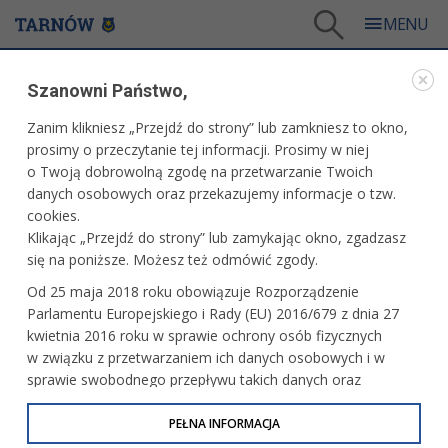
Tarnów
/
Dla firm i inwestorów
/
Dla przedsiębiorcy
/
Szanowni Państwo,
PPPP - Podatkowa Pomoc Prawna dla Przedsiębiorców
/
Podatek minimalny zaczyna obowiązywać od 1 stycznia 2024 roku. Dla kogo ten podatek?
Kto powinien się z nim liczyć? Czy są jakieś zapowiedzi w zakr...
Zanim klikniesz „Przejdź do strony” lub zamkniesz to okno,
prosimy o przeczytanie tej informacji. Prosimy w niej
WARTO PRZECZYTAĆ
o Twoją dobrowolną zgodę na przetwarzanie Twoich
danych osobowych oraz przekazujemy informacje o tzw.
cookies.
PODATEK MINIMALNY ZACZYNA OBOWIĄZYWAĆ
Klikając „Przejdź do strony” lub zamykając okno, zgadzasz
OD 1 STYCZNIA 2024 ROKU. DLA KOGO TEN
PODATEK? KTO POWINIEN SIĘ Z NIM LICZYĆ? CZY
się na poniższe. Możesz też odmówić zgody.
SĄ JAKIEŚ ZAPOWIEDZI W ZAKRESIE JEGO
Od 25 maja 2018 roku obowiązuje Rozporządzenie
OBOWIĄZYWANIA?
Parlamentu Europejskiego i Rady (EU) 2016/679 z dnia 27
kwietnia 2016 roku w sprawie ochrony osób fizycznych
06.02.2024, 11:22
Wydział Rozwoju Gospodarczego
w związku z przetwarzaniem ich danych osobowych i w
Podatek minimalny nie jest do końca nowością, gdyż
sprawie swobodnego przepływu takich danych oraz
wszedł w życie 1 stycznia 2022 roku. Z uwagi jednak na
uchylenia dyrektywy 95/46/WE (określane jako RODO, GDPR
zamieszanie jakie się pojawiło w związku z jego
lub Ogólne Rozporządzenie o Ochronie Danych
PEŁNA INFORMACJA
nałożeniem, na mocy przepisu art. 38ec ustawy o podatku
Osobowych). Celem RODO jest ujednolicenie zasad