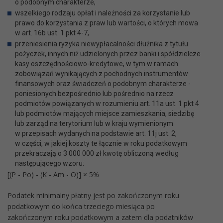
o podobnym charakterze,
wszelkiego rodzaju opłat i należności za korzystanie lub
prawo do korzystania z praw lub wartości, o których mowa
w art. 16b ust. 1 pkt 4-7,
przeniesienia ryzyka niewypłacalności dłużnika z tytułu
pożyczek, innych niż udzielonych przez banki i spółdzielcze
kasy oszczędnościowo-kredytowe, w tym w ramach
zobowiązań wynikających z pochodnych instrumentów
finansowych oraz świadczeń o podobnym charakterze -
poniesionych bezpośrednio lub pośrednio na rzecz
podmiotów powiązanych w rozumieniu art. 11a ust. 1 pkt 4
lub podmiotów mających miejsce zamieszkania, siedzibę
lub zarząd na terytorium lub w kraju wymienionym
w przepisach wydanych na podstawie art. 11j ust. 2,
w części, w jakiej koszty te łącznie w roku podatkowym
przekraczają o 3 000 000 zł kwotę obliczoną według
następującego wzoru:
[(P - Po) - (K - Am - O)] × 5%
Podatek minimalny płatny jest po zakończonym roku
podatkowym do końca trzeciego miesiąca po
zakończonym roku podatkowym a zatem dla podatników