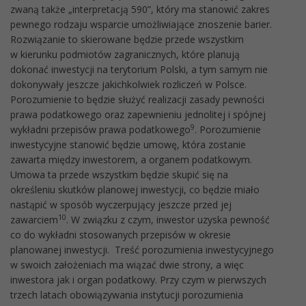
zwaną także „interpretacją 590”, który ma stanowić zakres
pewnego rodzaju wsparcie umożliwiające znoszenie barier.
Rozwiązanie to skierowane będzie przede wszystkim
w kierunku podmiotów zagranicznych, które planują
dokonać inwestycji na terytorium Polski, a tym samym nie
dokonywały jeszcze jakichkolwiek rozliczeń w Polsce.
Porozumienie to będzie służyć realizacji zasady pewności
prawa podatkowego oraz zapewnieniu jednolitej i spójnej
9
wykładni przepisów prawa podatkowego
. Porozumienie
inwestycyjne stanowić będzie umowę, która zostanie
zawarta między inwestorem, a organem podatkowym.
Umowa ta przede wszystkim będzie skupić się na
określeniu skutków planowej inwestycji, co będzie miało
nastąpić w sposób wyczerpujący jeszcze przed jej
10
zawarciem
. W związku z czym, inwestor uzyska pewność
co do wykładni stosowanych przepisów w okresie
planowanej inwestycji. Treść porozumienia inwestycyjnego
w swoich założeniach ma wiązać dwie strony, a więc
inwestora jak i organ podatkowy. Przy czym w pierwszych
trzech latach obowiązywania instytucji porozumienia