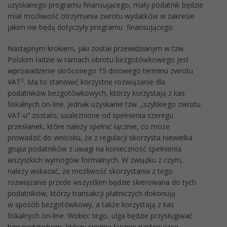
uzyskanego programu finansującego, mały podatnik będzie
miał możliwość otrzymania zwrotu wydatków w zakresie
jakim nie będą dotyczyły programu finansującego.
Następnym krokiem, jaki został przewidzianym w tzw.
Polskim ładzie w ramach obrotu bezgotówkowego jest
wprowadzenie skróconego 15 dniowego terminu zwrotu
3
VAT
. Ma to stanowić korzystne rozwiązanie dla
podatników bezgotówkowych, którzy korzystają z kas
fiskalnych on-line. Jednak uzyskanie tzw. „szybkiego zwrotu
VAT-u” zostało, uzależnione od spełnienia szeregu
przesłanek, które należy spełnić łącznie, co może
prowadzić do wniosku, że z regulacji skorzysta niewielka
grupa podatników z uwagi na konieczność spełnienia
wszystkich wymogów formalnych. W związku z czym,
należy wskazać, że możliwość skorzystania z tego
rozwiązanie przede wszystkim będzie skierowana do tych
podatników, którzy transakcji płatniczych dokonują
w sposób bezgotówkowy, a także korzystają z kas
fiskalnych on-line. Wobec tego, ulga będzie przysługiwać
tym podatnikom, którzy spełnią łącznie następujące