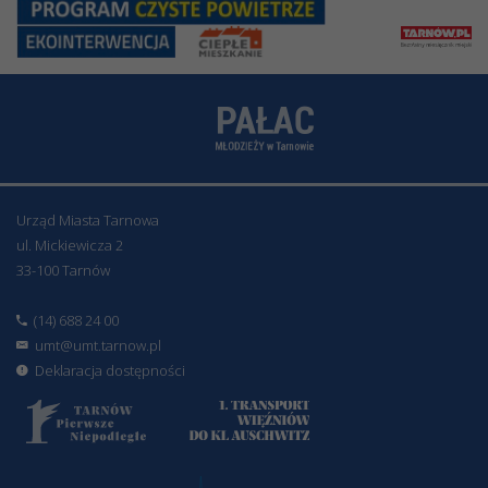
Urząd Miasta Tarnowa
ul. Mickiewicza 2
33-100 Tarnów
(14) 688 24 00
umt@umt.tarnow.pl
Deklaracja dostępności