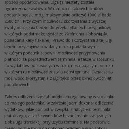
sposób opodatkowania. Ulga ta niestety została
ograniczona kwotowo. W ramach ustalonych limitów
podatnik będzie mógł maksymalnie odliczyć 1000 zł bądź
2
2500 zł
. Przy czym możliwość skorzystania z wyższej
kwoty odliczenia będzie dotyczyła tylko tych przypadków,
w których podatnik korzystał ze zwolnienia z obowiązku
posiadania kasy fiskalnej. Prawo do skorzystania z tej ulgi
będzie przysługiwało w danym roku podatkowym,
w którym podatnik zapewnił możliwość przyjmowania
płatności za pośrednictwem terminala, a także w stosunku
do wydatków poniesionych w roku, następującym po roku
w którym ta możliwość została udostępniona. Oznacza to
możliwość skorzystania z ulgi tylko przez okres dwóch lat
podatkowych.
Zakres odliczenia został odrębnie uregulowany w stosunku
do małego podatnika, w zakresie jakim dokonał odliczenia
wydatków, jakie poniósł w związku z nabyciem terminala
płatniczego, a także wydatków bezpośrednio związanych
z obsługą transakcji przy użyciu terminala. Na podstawie
czego, będzie mógł on dokonać odliczenia w wysokości