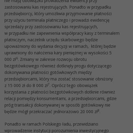
nie mają obowiązku prowadzenia ewidencji przy
zastosowaniu kas rejestrujących. Ponadto w przypadku
przedsiębiorcy, który umożliwia przyjmowanie płatności
przy użyciu terminala płatniczego i prowadzi ewidencję
sprzedaży przy zastosowaniu kas rejestrujących,
w przypadku nie zapewnienia współpracy kasy z terminalem
płatniczym, naczelnik urzędu skarbowego będzie
upoważniony do wydania decyzji w ramach, której będzie
uprawniony do nałożenia kary pieniężnej w wysokości 5
6
000 zł
. Zmiany w zakresie rozwoju obrotu
bezgotówkowego również dotknęły progu dotyczącego
dokonywania płatności gotówkowych między
przedsiębiorcami, który ma zostać stosowanie obniżony
7
z 15 000 zł do 8 000 zł
. Oprócz tego obowiązek
korzystania z płatności bezgotówkowych dotknie również
relacji pomiędzy konsumentami, a przedsiębiorcami, gdzie
próg transakcji dokonywanej w sposób gotówkowy nie
8
będzie mógł przekraczać jednorazowo 20 000 zł
.
Ponadto w ramach Polskiego ładu, przewidziano
wprowadzenie instytucji porozumienia inwestycyjnego