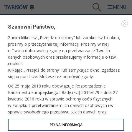
Tarnów
/
Dla firm i inwestorów
/
Dla przedsiębiorcy
/
Szanowni Państwo,
PPPP - Podatkowa Pomoc Prawna dla Przedsiębiorców
/
Nowe metody walki z szarą strefą w tzw. Polskim Ładzie
Zanim klikniesz „Przejdź do strony” lub zamkniesz to okno,
prosimy o przeczytanie tej informacji. Prosimy w niej
WARTO PRZECZYTAĆ
o Twoją dobrowolną zgodę na przetwarzanie Twoich
danych osobowych oraz przekazujemy informacje o tzw.
NOWE METODY WALKI Z SZARĄ STREFĄ W TZW.
cookies.
POLSKIM ŁADZIE
Klikając „Przejdź do strony” lub zamykając okno, zgadzasz
się na poniższe. Możesz też odmówić zgody.
06.12.2021, 14:51
Wydział Rozwoju Gospodarczego
Od 25 maja 2018 roku obowiązuje Rozporządzenie
W ustawie o zmianie ustawy o podatku dochodowym od
Parlamentu Europejskiego i Rady (EU) 2016/679 z dnia 27
osób fizyczny, ustawy o podatku dochodowym od osób
kwietnia 2016 roku w sprawie ochrony osób fizycznych
prawnych oraz niektórych innych ustaw, która wejdzie
w związku z przetwarzaniem ich danych osobowych i w
w dniu 1 stycznia 2022 roku, określanej jako tzw. Polski ład,
sprawie swobodnego przepływu takich danych oraz
ustawodawca przewidział szereg środków i rozwiązań,
uchylenia dyrektywy 95/46/WE (określane jako RODO, GDPR
których głównym celem jest przeciwdziałanie tzw. „szarej
lub Ogólne Rozporządzenie o Ochronie Danych
PEŁNA INFORMACJA
strefie”. Do jednych z takich rozwiązań w ramach pakietu
Osobowych). Celem RODO jest ujednolicenie zasad